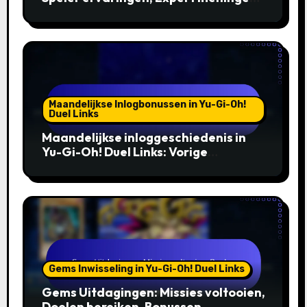
Gemeenschapsdiscussies
Maandelijkse Inlogbonussen in Yu-Gi-Oh!
Duel Links
Maandelijkse inloggeschiedenis in
Yu-Gi-Oh! Duel Links: Vorige
bonussen, Opvallende beloningen,
Gemeenschapsimpact
Gems Inwisseling in Yu-Gi-Oh! Duel Links
Gems Uitdagingen: Missies voltooien,
Doelen bereiken, Bonussen