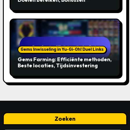
ontgrendelen
Gems Inwisseling in Yu-Gi-Oh! Duel Links
Gems Farming: Efficiënte methoden,
Beste locaties, Tijdsinvestering
Zoeken